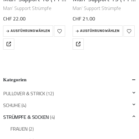
Man‘ Support Strümpfe
Man‘ Support Strümpfe
CHF
22.00
CHF
21.00
Dieses
Dieses
AUSFÜHRUNG WÄHLEN
AUSFÜHRUNG WÄHLEN
Produkt
Produkt
weist
weist
mehrere
mehrere
Varianten
Varianten
auf.
auf.
Die
Die
Optionen
Optionen
können
können
Kategorien
auf
auf
der
der
PULLOVER & STRICK
(12)
Produktseite
Produktseite
gewählt
gewählt
SCHUHE
(4)
werden
werden
STRÜMPFE & SOCKEN
(4)
FRAUEN
(2)