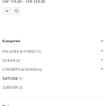
Preisspanne:
CHF
179.00
–
CHF
229.00
CHF 179.00
bis
Dieses
CHF 229.00
Produkt
weist
mehrere
Varianten
auf.
Die
Optionen
Kategorien
können
auf
PULLOVER & STRICK
(12)
der
SCHUHE
(4)
Produktseite
gewählt
STRÜMPFE & SOCKEN
(4)
werden
SUITCASE
(1)
ZUBEHÖR
(2)