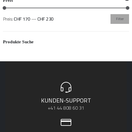
Preis
Preis:
CHF 170
—
CHF 230
Filter
Min.
Max.
Preis
Preis
Produkte Suche
KUNDEN-SUPPORT
+41 44 808 60 31