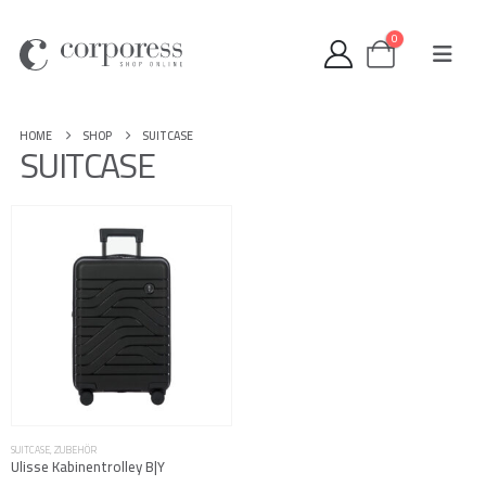
0
HOME
SHOP
SUITCASE
SUITCASE
SUITCASE
,
ZUBEHÖR
Ulisse Kabinentrolley B|Y