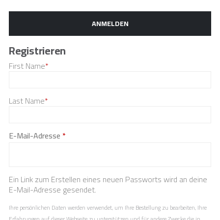
ANMELDEN
Registrieren
First Name
*
Last Name
*
Erforderlich
E-Mail-Adresse
*
Ein Link zum Erstellen eines neuen Passworts wird an deine
E-Mail-Adresse gesendet.
Ihre persönlichen Daten werden verwendet, um Ihre Bestellung zu bearbeiten, Ihre
Erfahrungen auf dieser Webseite zu unterstützen und für andere Zwecke die in