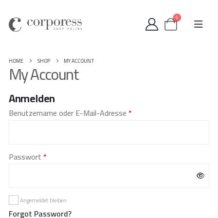
0
HOME
SHOP
MY ACCOUNT
My Account
Anmelden
Erforderlich
Benutzername oder E-Mail-Adresse
*
Erforderlich
Passwort
*
Angemeldet bleiben
Forgot Password?