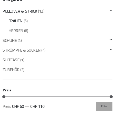
Optionen
Optionen
können
können
auf
auf
PULLOVER & STRICK
(12)
der
der
FRAUEN
(6)
Produktseite
Produktseite
gewählt
gewählt
HERREN
(6)
werden
werden
SCHUHE
(4)
STRÜMPFE & SOCKEN
(4)
SUITCASE
(1)
ZUBEHÖR
(2)
Preis
Preis:
CHF 60
—
CHF 110
Filter
Min.
Max.