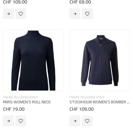
CHF
109.00
CHF
69.00
Dieses
Dieses
Produkt
Produkt
weist
weist
mehrere
mehrere
Varianten
Varianten
auf.
auf.
Die
Die
Optionen
Optionen
können
können
auf
auf
der
der
Produktseite
Produktseite
gewählt
gewählt
werden
werden
FRAUEN
,
PULLOVER & STRICK
FRAUEN
,
PULLOVER & STRICK
PARIS WOMEN’S ROLL NECK
STOCKHOLM WOMEN’S BOMBER JACKET
CHF
79.00
CHF
109.00
Dieses
Dieses
Produkt
Produkt
weist
weist