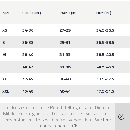
SIZE
CHEST(IN.)
WAIST(IN.)
HIPS(IN.)
XS
34-36
27-29
34.5-36.5
S
36-38
29-31
36.5-38.5
M
38-40
31-33
38.5-40.5
L
40-42
33-36
40.5-43.5
XL
42-45
36-40
43.5-47.5
XXL
45-48
40-44
47.5-51.5
Cookies erleichtern die Bereitstellung unserer Dienste.
Mit der Nutzung unserer Dienste erklären Sie sich damit
einverstanden, dass wir Cookies verwenden.
Weitere
Informationen
OK